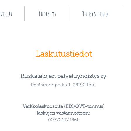
lvelut
Yhdistys
Yhteystiedot
Laskutustiedot
Ruskatalojen palveluyhdistys ry
Peräsimenpolku 1, 28190 Pori
Verkkolaskuosoite (EDI/OVT-tunnus)
laskujen vastaanottoon:
003701373861