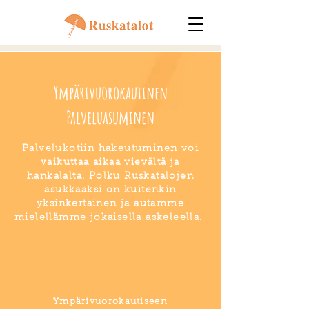
Ympärivuorokautinen
Palveluasuminen
Palvelukotiin hakeutuminen voi
vaikuttaa aikaa vievältä ja
hankalalta. Polku Ruskatalojen
asukkaaksi on kuitenkin
yksinkertainen ja autamme
mielellämme jokaisella askeleella.
Ympärivuorokautiseen