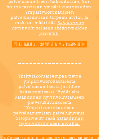
palveluasumiseen hakeudutaan, kun
hoitoa tarvitaan ympäri vuorokauden.
Ympärivuorokautisen
palveluasumisen tarpeen arvioi, ja
maksun määrittää
Satakunnan
hyvinvointialueen ikääntyneiden
palvelut.
Polku ympärivuorokautiseen palveluasumiseen
Yksityiskohtaisempaa tietoa
ympärivuorokautisesta
palveluasumisesta ja siihen
hakeutumisesta löydät alta
Satakunnan hyvinvointialueen
palvelukuvauksesta
"Ympärivuorokautisen
palveluasumisen palvelukuvaus,
ostopalvelut' sekä
Satakunnan
hyvinvointialueen sivuilta.
Ympärivuorokautisen palveluasumisen palvelukuvaus, ostopalvelut