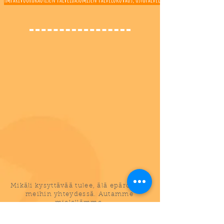
Mikäli kysyttävää tulee, älä epäröi olla
meihin yhteydessä. Autamme
mielellämme.
Kysy lisää