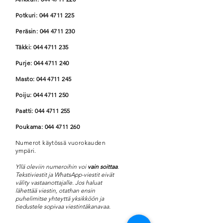
Potkuri:
044 4711 225
Peräsin:
044 4711 230
Täkki:
044 4711 235
Purje:
044 4711 240
Masto:
044 4711 245
Poiju:
044 4711 250
Paatti:
044 4711 255
Poukama:
044 4711 260
Numerot käytössä vuorokauden
ympäri.
Yllä oleviin numeroihin voi
vain soittaa
.
Tekstiviestit ja WhatsApp-viestit eivät
välity vastaanottajalle. Jos haluat
lähettää viestin, otathan ensin
puhelimitse yhteyttä yksikköön ja
tiedustele sopivaa viestintäkanavaa.