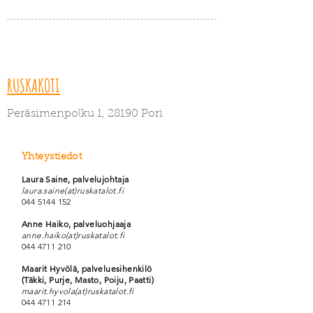
RUSKAKOTI
Peräsimenpolku 1, 28190 Pori
Yhteystiedot
Laura Saine, palvelujohtaja
laura.saine(at)ruskatalot.fi
044 5144 152
Anne Haiko, palveluohjaaja
anne.haiko(at)ruskatalot.fi
044 4711 210
Maarit Hyvölä, palveluesihenkilö
(Täkki, Purje, Masto, Poiju, Paatti)
maarit.hyvola(at)ruskatalot.fi
044 4711 214