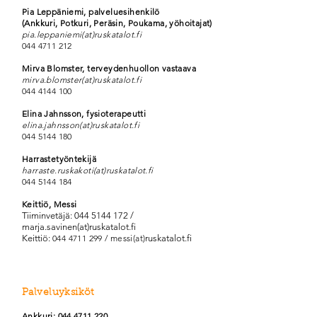
Pia Leppäniemi, palveluesihenkilö
(Ankkuri, Potkuri, Peräsin, Poukama, yöhoitajat)
pia.leppaniemi(at)ruskatalot.fi
044 4711 212
Mirva Blomster, terveydenhuollon vastaava
mirva.blomster(at)ruskatalot.fi
044 4144 100
Elina Jahnsson, fysioterapeutti
elina.jahnsson(at)ruskatalot.fi
044 5144 180
Harrastetyöntekijä
harraste.ruskakoti(at)ruskatalot.fi
044 514
4 184
Keittiö, Messi
Tiiminvetäjä:
044 5144 172
/
marja.savinen(at)ruskatalot.fi
Keittiö:
044 4711 299
/ messi(at)
ruskatalot.fi
Palveluyksiköt
Ankkuri:
044 4711 220