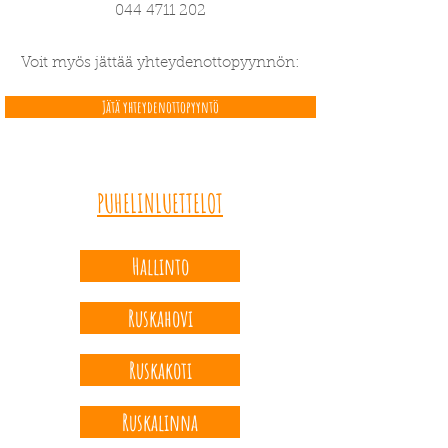
044 4711 202
Voit myös jättää yhteydenottopyynnön:
Jätä yhteydenottopyyntö
PUHELINLUETTELOT
Hallinto
Ruskahovi
Ruskakoti
Ruskalinna