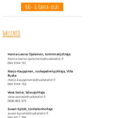
RAI- & Kanta-asiat
HALLINTO
Hanna-Leena Ojalainen, toiminnanjohtaja
hanna-leena.ojalainen(at)ruskatalot.fi
044 5144 151
Marjo Kauppinen, ruokapalvelujohtaja, Villa
Ruska
marjo.kauppinen(at)ruskatalot.fi
044 5144 153
Vesa Saine, talousjohtaja
vesa.saine(at)ruskatalot.fi
0500 852 575
Susan Kyösti, toimistonhoitaja
susan.kyosti(at)ruskatalot.fi
044 4711 204