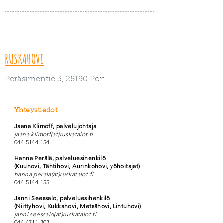
RUSKAHOVI
Peräsimentie 3, 28190 Pori
Yhteystiedot
Jaana Klimoff, p
alvelujohtaja
jaana.klimoff(at)ruskatalot.fi
044 5144 154
Hanna Perälä, palveluesihenkilö
(Kuuhovi, Tähtihovi, Aurinkohovi, yöhoitajat)
hanna.perala(at)ruskatalot.fi
044 5144 155
Janni Seessalo, palveluesihenkilö
(Niittyhovi, Kukkahovi, Metsähovi, Lintuhovi)
janni.seessalo(at)ruskatalot.fi
044 4711 303