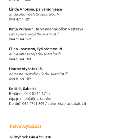
Linda Ahomaa, palveluohjaaja
linda.ahomaa(at)ruskatalot.fi
044 4711 301
Katja Puranen, terveydenhuollon vastaava
katja.puranen(at)ruskatalot.fi
044 5144 169
Elina Jahnsson, fysioterapeutti
elina.jahnsson(at)ruskatalot.fi
044 5144 180
Harrastet
yöntekijä
harraste.ruskahovi(at)ruskatalot.fi
044 5144 189
Keittiö, Salonki
Emäntä:
044 5144 171
/
eija.jokinen(at)ruskatalot.fi
Keittiö:
044 4711 399
/
salonki(at)ruskatalot.fi
Palveluyksiköt
Niittyhovi:
044 4711 310