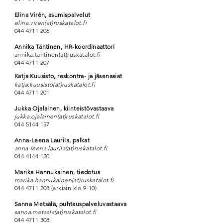
Elina Virén, asumispalvelut
elina.viren(at)ruskatalot.fi
044 4711 206
Annika Tähtinen, HR-koordinaattori
annika.tahtinen(at)ruskatalot.fi
044 4711 207
Katja Kuusisto, reskontra- ja jäsenasiat
katja.kuusisto(at)ruskatalot.fi
044 4711 201
Jukka Ojalainen, kiinteistövastaava
jukka.ojalainen(at)ruskatalot.fi
044 5144 157
Anna-Leena Laurila, palkat
anna-leena.laurila(at)ruskatalot.fi
044 4144 120
Marika Hannukainen, tiedotus
marika.hannukainen(at)ruskatalot.fi
044 4711 208
(arkisin klo 9-10)
Sanna Metsälä, puhtauspalveluvastaava
sanna.metsala(at)ruskatalot.fi
044 4711 308