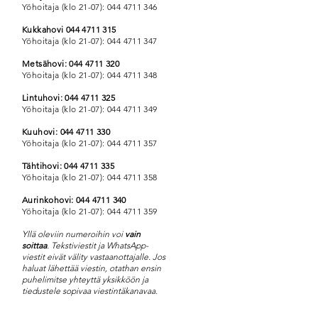
Yöhoitaja (klo 21-07):
044 4711 346
Kukkahovi
044 4711 315
Yöhoitaja (klo 21-07):
044 4711 347
Metsähovi:
044 4711 320
Yöhoitaja (klo 21-07):
044 4711 348
Lintuhovi:
044 4711 325
Yöhoitaja (klo 21-07):
044 4711 349
Kuuhovi:
044 4711 330
Yöhoitaja (klo 21-07):
044 4711 357
Tähtihovi:
044 4711 335
Yöhoitaja (klo 21-07):
044 4711 358
Aurinkohovi:
044 4711 340
Yöhoitaja (klo 21-07):
044 4711 359
Yllä oleviin numeroihin voi
vain
soittaa
. Tekstiviestit ja WhatsApp-
viestit eivät välity vastaanottajalle. Jos
haluat lähettää viestin, otathan ensin
puhelimitse yhteyttä yksikköön ja
tiedustele sopivaa viestintäkanavaa.